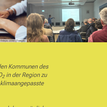
 freepic.diller (Freepik)
in den Kommunen des
O
in der Region zu
2
d klimaangepasste