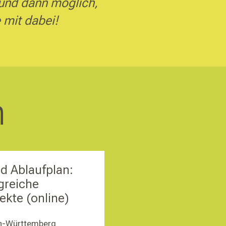
 und dann möglich,
 mit dabei!
n
d Ablaufplan:
lgreiche
ekte (online)
en-Württemberg