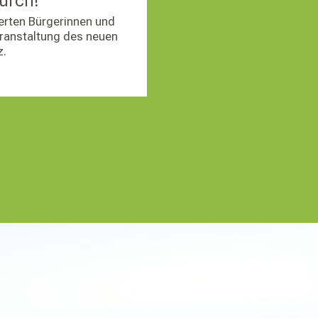
urch!
ierten Bürgerinnen und
eranstaltung des neuen
z.