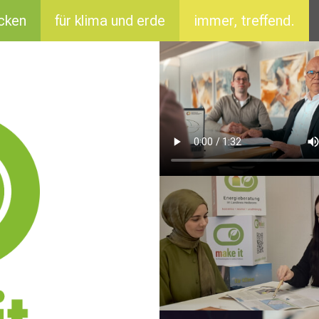
cken
für klima und erde
immer, treffend.