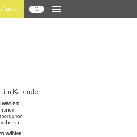
effend.
 im Kalender
 wählen:
munen
tpersonen
rnehmen
um wählen: