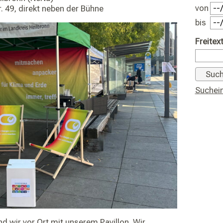
von
. 49, direkt neben der Bühne
bis
Freitext
Suchein
nd wir vor Ort mit unserem Pavillon. Wir