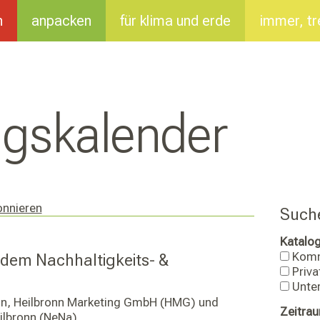
n
anpacken
für klima und erde
immer, tr
ungs­kalender
onnieren
Suche
Katalog
Kom
 dem Nachhaltigkeits- &
Priva
Unte
onn, Heilbronn Marketing GmbH (HMG) und
Zeitra
ilbronn (NeNa)