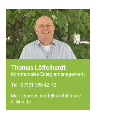
Thomas Löffelhardt
Kommunales Energiemanagement
Tel.:
07131 385 42-72
Mail:
thomas.loeffelhardt@make-
it-lkhn.de