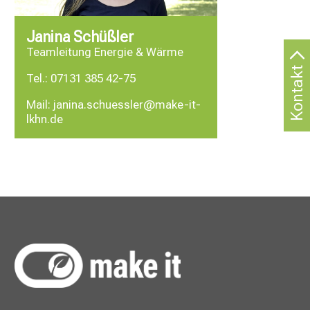
Janina Schüßler
Teamleitung Energie & Wärme
Kontakt
Tel.:
07131 385 42-75
Mail:
janina.schuessler@make-it-
lkhn.de