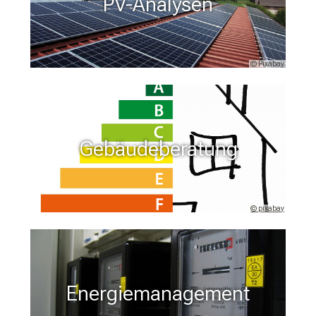
PV-Analysen
© Pixabay
Gebäudeberatung
© pixabay
Energiemanagement