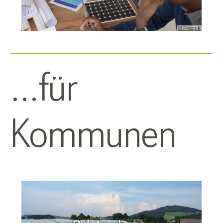
© Freepik
...für
Kommunen