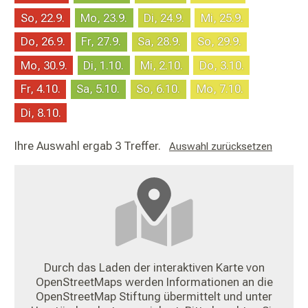
So, 22.9.
Mo, 23.9.
Di, 24.9.
Mi, 25.9.
Do, 26.9.
Fr, 27.9.
Sa, 28.9.
So, 29.9.
Mo, 30.9.
Di, 1.10.
Mi, 2.10.
Do, 3.10.
Fr, 4.10.
Sa, 5.10.
So, 6.10.
Mo, 7.10.
Di, 8.10.
Ihre Auswahl ergab 3 Treffer.
Auswahl zurücksetzen
Durch das Laden der interaktiven Karte von
OpenStreetMaps werden Informationen an die
OpenStreetMap Stiftung übermittelt und unter