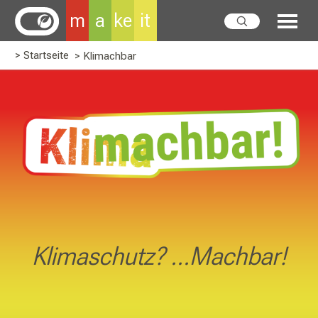
m
a
ke
it
> Startseite
> Klimachbar
Klimaschutz? ...Machbar!