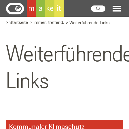
m
a
ke
it
> Startseite
> immer, treffend.
> Weiterführende Links
Weiterführend
Links
Kommunaler Klimaschutz