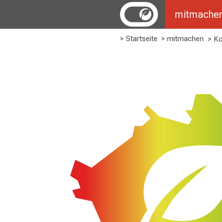
mitmache
> Startseite
> mitmachen
> K