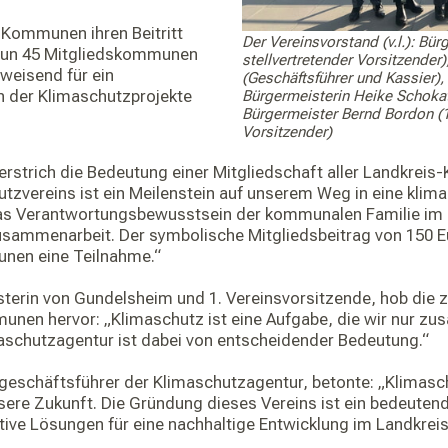
 Kommunen ihren Beitritt
Der Vereinsvorstand (v.l.): Bür
 nun 45 Mitgliedskommunen
stellvertretender Vorsitzender
weisend für ein
(Geschäftsführer und Kassier), 
 der Klimaschutzprojekte
Bürgermeisterin Heike Schokat
Bürgermeister Bernd Bordon (1.
Vorsitzender)
erstrich die Bedeutung einer Mitgliedschaft aller Landkre
vereins ist ein Meilenstein auf unserem Weg in eine klima
das Verantwortungsbewusstsein der kommunalen Familie im 
sammenarbeit. Der symbolische Mitgliedsbeitrag von 150 Eu
unen eine Teilnahme.“
terin von Gundelsheim und 1. Vereinsvorsitzende, hob die z
nen hervor: „Klimaschutz ist eine Aufgabe, die wir nur z
aschutzagentur ist dabei von entscheidender Bedeutung.“
schäftsführer der Klimaschutzagentur, betonte: „Klimaschut
sere Zukunft. Die Gründung dieses Vereins ist ein bedeutend
ktive Lösungen für eine nachhaltige Entwicklung im Landkrei