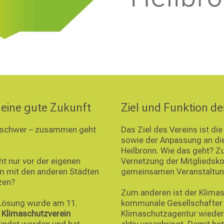
n eine gute Zukunft
Ziel und Funktion de
ch schwer – zusammen geht
Das Ziel des Vereins ist d
sowie der Anpassung an di
Heilbronn. Wie das geht? Z
t nur vor der eigenen
Vernetzung der Mitgliedsk
m mit den anderen Städten
gemeinsamen Veranstaltun
zen?
Zum anderen ist der Klima
 Lösung wurde am 11.
kommunale Gesellschafter d
Klimaschutzverein
Klimaschutzagentur wieder
ündet worden und hat
aktiv voranbringt. Damit be