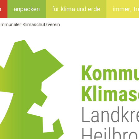
n
anpacken
für klima und erde
immer, tr
ommunaler Klimaschutzverein