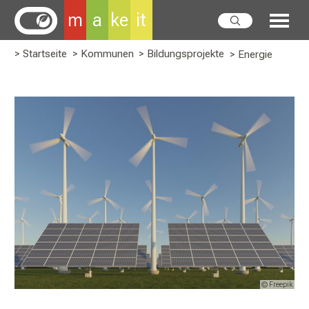
m
a
ke
it
> Startseite
> Kommunen
> Bildungsprojekte
> Energie
© Freepik