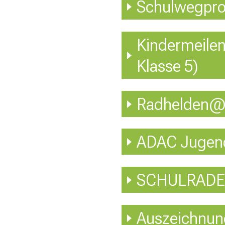
Schulwegprof
Kindermeilen
Klasse 5)
Radhelden@S
ADAC Jugendf
SCHULRADEL
Auszeichnung