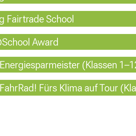
 Fairtrade School
School Award
nergiesparmeister (Klassen 1–1
ahrRad! Fürs Klima auf Tour (Kl