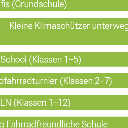
is (Grundschule)
 – Kleine Klimaschützer unterwegs
chool (Klassen 1–5)
ahrradturnier (Klassen 2–7)
N (Klassen 1–12)
 Fahrradfreundliche Schule